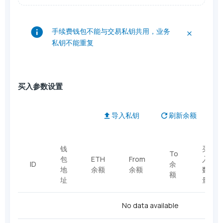
手续费钱包不能与交易私钥共用，业务
私钥不能重复
买入参数设置
导入私钥
刷新余额
钱
买
To
包
ETH
From
入
ID
余
地
余额
余额
数
额
址
量
No data available