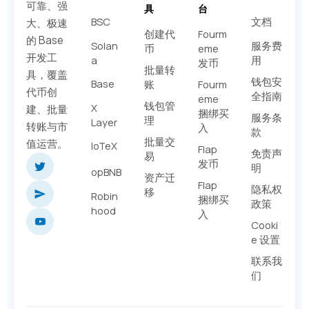
可靠、强
具
台
BSC
文档
大、极速
创建代
Fourm
的 Base
Solan
服务费
币
eme
开发工
a
用
发币
批量转
具，覆盖
钱包安
Base
账
Fourm
代币创
全指南
eme
钱包管
X
建、批量
捆绑买
服务条
理
Layer
转账与市
入
款
批量交
值运营。
IoTeX
Flap
免责声
易
发币
明
opBNB
资产迁
Flap
隐私权
移
Robin
捆绑买
政策
hood
入
Cooki
e 设置
联系我
们